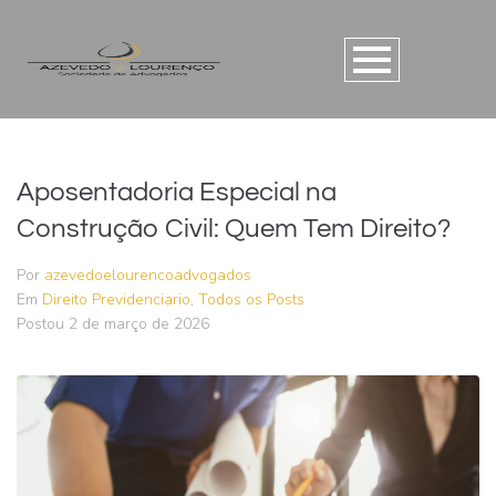
Aposentadoria Especial na
Construção Civil: Quem Tem Direito?
Por
azevedoelourencoadvogados
Em
Direito Previdenciario
,
Todos os Posts
Postou
2 de março de 2026