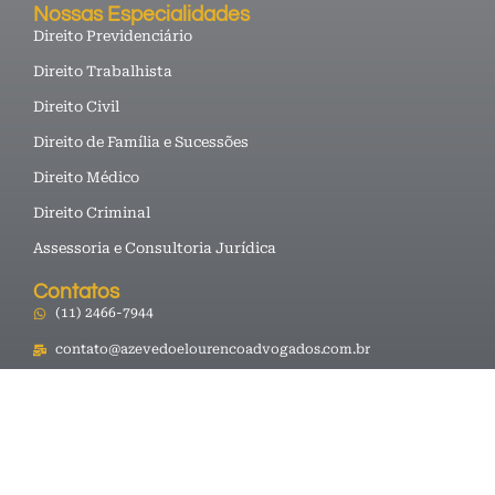
Nossas Especialidades
Direito Previdenciário
Direito Trabalhista
Direito Civil
Direito de Família e Sucessões
Direito Médico
Direito Criminal
Assessoria e Consultoria Jurídica
Contatos
(11) 2466-7944
contato@azevedoelourencoadvogados.com.br
Av. José Brumatti, 3294 - Lavras, Guarulhos - SP, 07160-170
Av. Salgado Filho, 2120 - Edificio Via Alameda, sala 2217,
Maia- Guarulhos-SP-07115-000