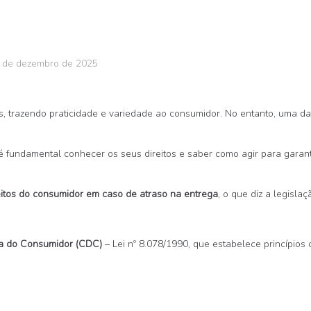
 de dezembro de 2025
s, trazendo praticidade e variedade ao consumidor. No entanto, uma 
 fundamental conhecer os seus direitos e saber como agir para garant
eitos do consumidor em caso de atraso na entrega
, o que diz a legisl
a do Consumidor (CDC)
– Lei nº 8.078/1990, que estabelece princípios