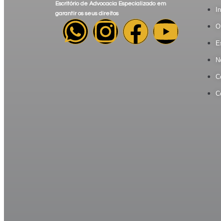
Escritório de Advocacia Especializado em
In
garantir os seus direitos
O
E
N
C
C