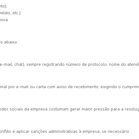
to);
dio, etc.);
siva.
s abaixo:
e-mail, chat), sempre registrando número de protocolo, nome do atende
ormal por e-mail ou carta com aviso de recebimento, exigindo o cumpr
edes sociais da empresa costumam gerar maior pressão para a resolu
flito e aplicar sanções administrativas à empresa, se necessário.