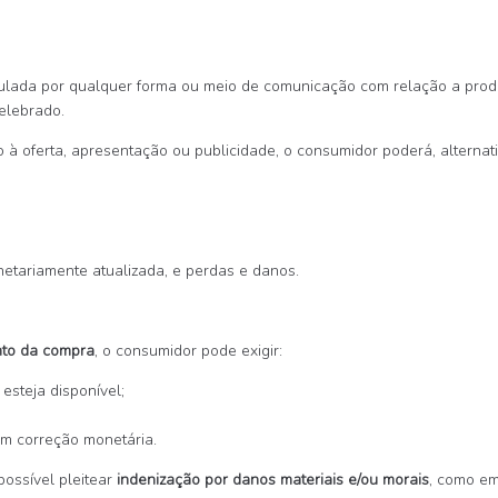
iculada por qualquer forma ou meio de comunicação com relação a prod
celebrado.
o à oferta, apresentação ou publicidade, o consumidor poderá, alternat
monetariamente atualizada, e perdas e danos.
nto da compra
, o consumidor pode exigir:
esteja disponível;
om correção monetária.
possível pleitear
indenização por danos materiais e/ou morais
, como em