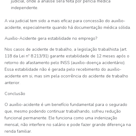
judicial
, onde a análise será feita por
perícia médica
independente
.
A via judicial tem sido a mais eficaz para concessão do auxílio-
acidente, especialmente quando há documentação médica sólida.
Auxílio-Acidente gera estabilidade no emprego?
Nos casos de acidente de trabalho, a legislação trabalhista (art.
118 da Lei nº 8.213/91)
garante estabilidade de 12 meses
após o
retorno do afastamento pelo INSS (auxílio-doença acidentário).
Essa estabilidade
não é gerada
pelo recebimento do auxílio-
acidente
em si
, mas sim pela ocorrência do acidente de trabalho
anterior.
Conclusão
O auxílio-acidente é um benefício fundamental para o segurado
que, mesmo podendo continuar trabalhando, sofreu
redução
funcional permanente
. Ele funciona como uma
indenização
mensal
, não interfere no salário e pode fazer grande diferença na
renda familiar.