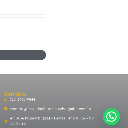
Contatos
(11) 2466-7944
contato@azevedoelourencoadvogados.com.br
Av. José Brumatti, 3294 - Lavras, Guarulhos - SP,
07160-170