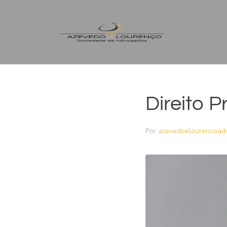
Direito P
Por
azevedoelourencoad