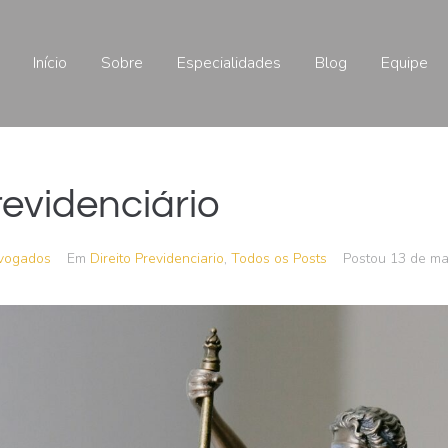
Início
Sobre
Especialidades
Blog
Equipe
revidenciário
vogados
Em
Direito Previdenciario
,
Todos os Posts
Postou
13 de ma