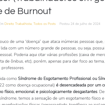
 de Burnout
Em
Direito Trabalhista
,
Todos os Posts
Postou
24 de julho de 2024
ouco de uma “doença” que ataca inúmeras pessoas que, 
, lida com um número grande de pessoas, ou seja, possui
pessoal. Poderia aqui citar várias profissões (caixa de me
a de ônibus, etc), porém, apenas para dar foco ao tema,
 professores.
cida como
Síndrome do Esgotamento Profissional ou Sí
22 como doença ocupacional)
é desencadeada por um c
ho físico, emocional e psicologicamente desgastantes
. De
síndrome, temos a sensação de um esgotamento físico e
manifestações físicas (agressividade, tendência ao isola