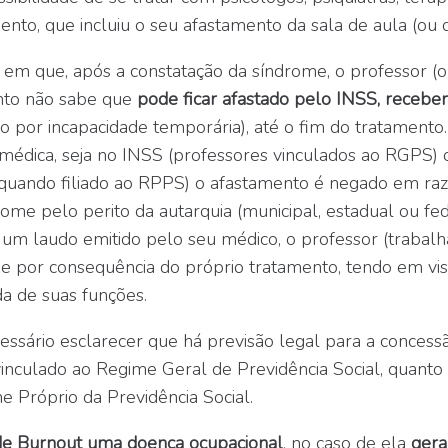
ento, que incluiu o seu afastamento da sala de aula (ou
 em que, após a constatação da síndrome, o professor (o
nto não sabe que
pode ficar afastado pelo INSS, recebe
io por incapacidade temporária), até o fim do tratamento
a médica, seja no INSS (professores vinculados ao RGPS) 
quando filiado ao RPPS) o afastamento é negado em raz
ome pelo perito da autarquia (municipal, estadual ou fed
r um laudo emitido pelo seu médico, o professor (trabal
o e por consequência do próprio tratamento, tendo em vis
ada de suas funções.
cessário esclarecer que há previsão legal para a concess
inculado ao Regime Geral de Previdência Social, quanto
 Próprio da Previdência Social.
e Burnout uma doença ocupacional
, no caso de ela
gera