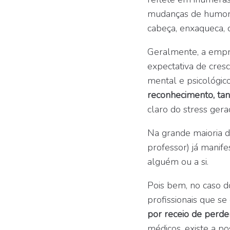
mudanças de humor, 
cabeça, enxaqueca, c
Geralmente, a empre
expectativa de cresc
mental e psicológico
reconhecimento, tant
claro do stress gera
Na grande maioria d
professor) já manife
alguém ou a si.
Pois bem, no caso d
profissionais que s
por receio de perde
médicos, existe a po