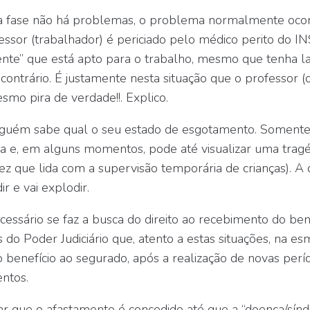
a fase não há problemas, o problema normalmente ocorr
essor (trabalhador) é periciado pelo médico perito do IN
ente” que está apto para o trabalho, mesmo que tenha 
 contrário. É justamente nesta situação que o professor 
esmo pira de verdade!!. Explico.
inguém sabe qual o seu estado de esgotamento. Somente
a e, em alguns momentos, pode até visualizar uma tragé
ez que lida com a supervisão temporária de crianças). 
r e vai explodir.
ssário se faz a busca do direito ao recebimento do bene
 do Poder Judiciário que, atento a estas situações, na e
 benefício ao segurado, após a realização de novas perí
ntos.
ar que o afastamento é concedido até que a “doença/sín