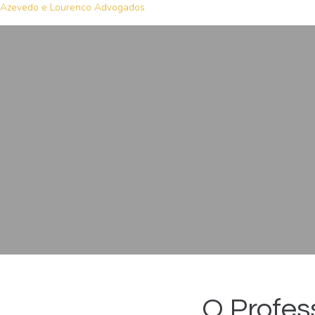
Azevedo e Lourenco Advogados
O Profes