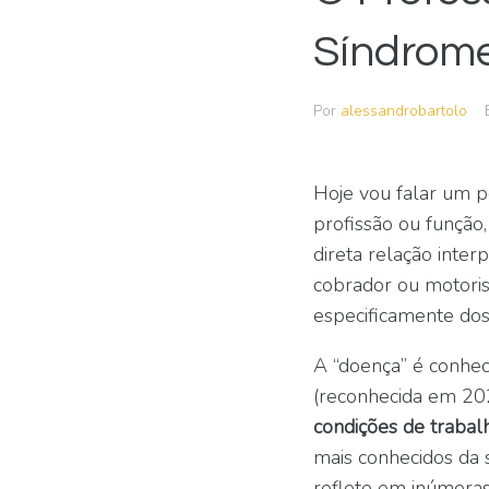
Síndrome
Por
alessandrobartolo
Hoje vou falar um p
profissão ou função
direta relação inter
cobrador ou motorist
especificamente dos
A “doença” é conhe
(reconhecida em 20
condições de trabal
mais conhecidos da 
reflete em inúmeras 