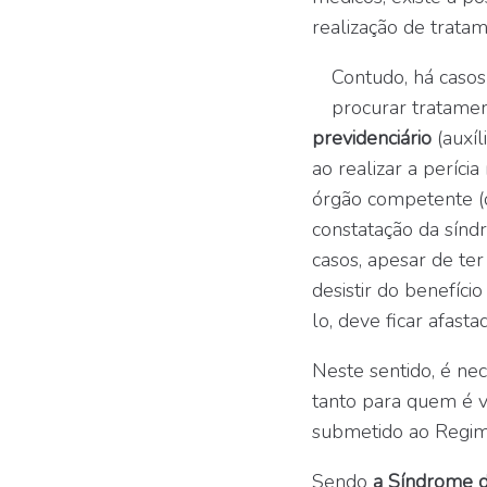
realização de tratam
Contudo, há casos
procurar tratame
previdenciário
(auxíl
ao realizar a períci
órgão competente (
constatação da síndr
casos, apesar de te
desistir do benefíci
lo, deve ficar afast
Neste sentido, é ne
tanto para quem é v
submetido ao Regime
Sendo
a Síndrome d