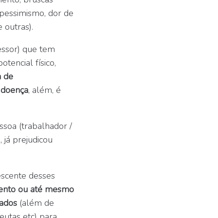
 pessimismo, dor de
 outras).
essor) que tem
tencial físico,
a de
a doença
, além, é
essoa (trabalhador /
 já prejudicou
escente desses
mento ou até mesmo
zados
(além de
peutas etc) para