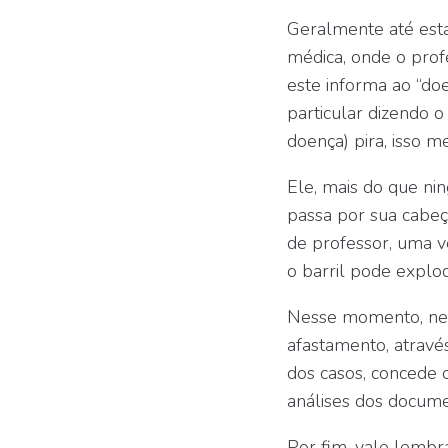
Geralmente até est
médica, onde o prof
este informa ao “do
particular dizendo o
doença) pira, isso m
Ele, mais do que n
passa por sua cabeç
de professor, uma v
o barril pode explodi
Nesse momento, nece
afastamento, através
dos casos, concede o
análises dos docume
Por fim, vale lembr