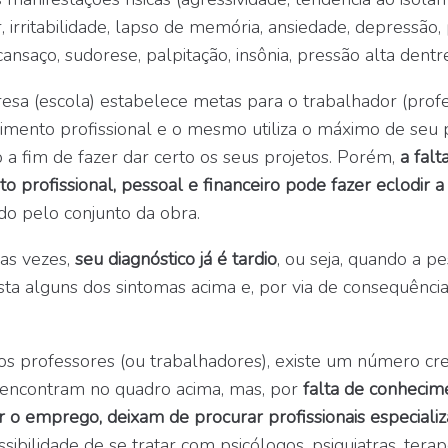
irritabilidade, lapso de memória, ansiedade, depressão,
ansaço, sudorese, palpitação, insônia, pressão alta dentre
sa (escola) estabelece metas para o trabalhador (prof
imento profissional e o mesmo utiliza o máximo de seu po
 a fim de fazer dar certo os seus projetos. Porém,
a falt
o profissional, pessoal e financeiro pode fazer eclodir 
do pelo conjunto da obra.
as vezes,
seu diagnóstico já é tardio
, ou seja, quando a p
sta alguns dos sintomas acima e, por via de consequência,
os professores (ou trabalhadores), existe um número cr
e encontram no quadro acima, mas, por
falta de conheci
r o emprego, deixam de procurar profissionais especiali
ssibilidade de se tratar com psicólogos, psiquiatras, tera