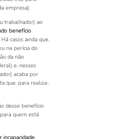
 da empresa).
u trabalhador) ao
ndo benefício
. Há casos ainda que,
ou na perícia do
ão da não
eral) e, nesses
hador) acaba por
ta que, para realiza-
ão desse benefício
 para quem está
r incapacidade,