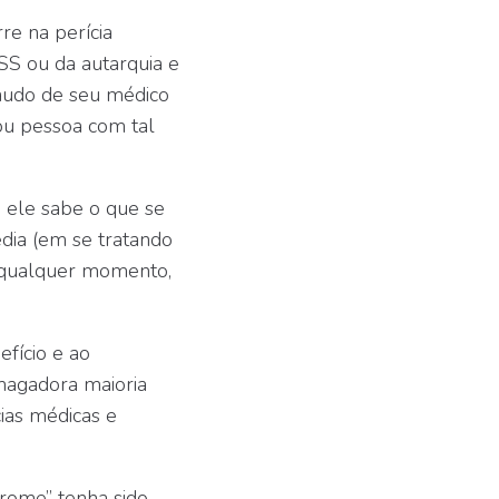
e na perícia
SS ou da autarquia e
laudo de seu médico
(ou pessoa com tal
 ele sabe o que se
dia (em se tratando
A qualquer momento,
fício e ao
smagadora maioria
cias médicas e
drome” tenha sido