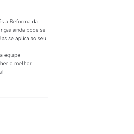
ós a Reforma da
anças ainda pode se
las se aplica ao seu
sa equipe
lher o melhor
a!