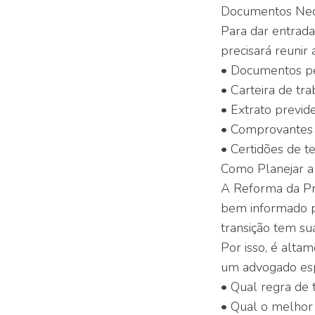
Documentos Nece
Para dar entrada
precisará reunir 
• Documentos pe
• Carteira de tra
• Extrato previde
• Comprovantes d
• Certidões de t
Como Planejar a
A Reforma da Pre
bem informado p
transição tem sua
Por isso, é alta
um advogado esp
• Qual regra de 
• Qual o melhor 