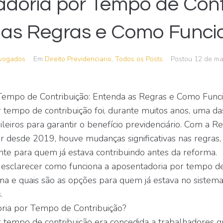
doria por Tempo de Cont
 as Regras e Como Funci
vogados
Em
Direito Previdenciario
,
Todos os Posts
Postou
12 de ma
Tempo de Contribuição: Entenda as Regras e Como Func
 tempo de contribuição foi, durante muitos anos, uma d
sileiros para garantir o benefício previdenciário. Com a 
or desde 2019, houve mudanças significativas nas regras,
nte para quem já estava contribuindo antes da reforma.
 esclarecer como funciona a aposentadoria por tempo de
 e quais são as opções para quem já estava no sistema 
.
ria por Tempo de Contribuição?
 tempo de contribuição era concedida a trabalhadores 