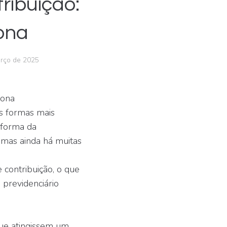
ribuição:
ona
rço de 2025
iona
as formas mais
Reforma da
 mas ainda há muitas
 contribuição, o que
previdenciário
que atingissem um