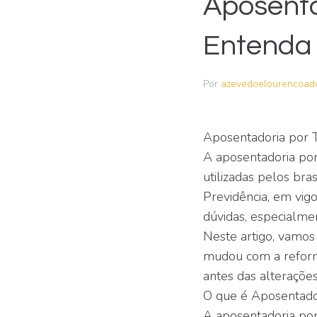
Aposenta
Entenda
Por
azevedoelourencoad
Aposentadoria por 
A aposentadoria por
utilizadas pelos bra
Previdência, em vig
dúvidas, especialme
Neste artigo, vamos
mudou com a reforma
antes das alterações
O que é Aposentado
A aposentadoria por