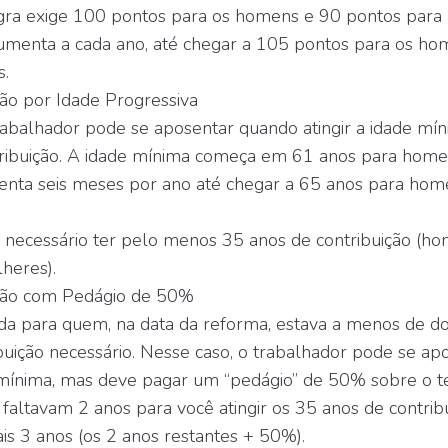
gra exige 100 pontos para os homens e 90 pontos para 
umenta a cada ano, até chegar a 105 pontos para os h
s.
ão por Idade Progressiva
rabalhador pode se aposentar quando atingir a idade m
ribuição. A idade mínima começa em 61 anos para home
nta seis meses por ano até chegar a 65 anos para hom
 necessário ter pelo menos 35 anos de contribuição (h
lheres).
ção com Pedágio de 50%
ida para quem, na data da reforma, estava a menos de doi
uição necessário. Nesse caso, o trabalhador pode se ap
 mínima, mas deve pagar um “pedágio” de 50% sobre o t
faltavam 2 anos para você atingir os 35 anos de contribu
ais 3 anos (os 2 anos restantes + 50%).